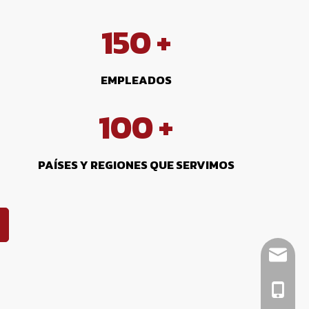
150
+
EMPLEADOS
100
+
PAÍSES Y REGIONES QUE SERVIMOS
sale01@
sale02@
ella