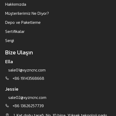
Hakkımızda
Müşterilerimiz Ne Diyor?
Depo ve Paketleme
Sertifikalar
Sergi
Bize Ulaşın
Ella
sale01@xyzncnc.com
​
+86 19143568668

Jessie
sale02@xyzncnc.com
​
+86 13626257739

1. Kat doğu tarafı, No. 10 bina, Yüksek teknoloji parkı,
