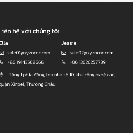
Liên hệ với chúng tôi
Ella
Jessie
sale01@xyzncnc.com
sale02@xyzncnc.com


+86 19143568668
+86 13626257739


Tầng 1 phía đông, tòa nhà số 10, khu công nghệ cao,

quận Xinbei, Thường Châu