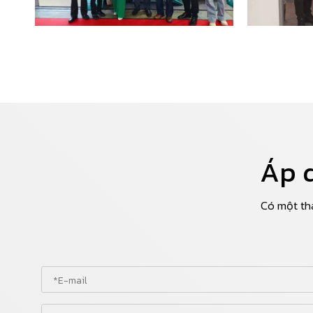
Áp d
Có một th