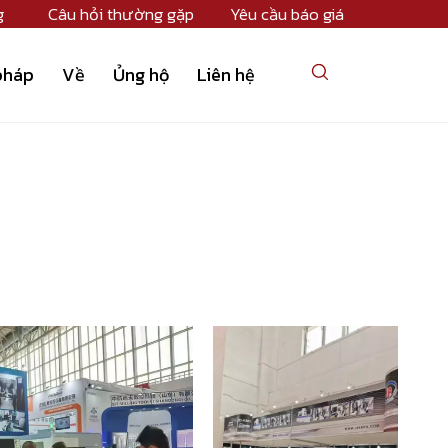
g
Câu hỏi thường gặp
Yêu cầu báo giá
pháp
Về
Ủng hộ
Liên hệ